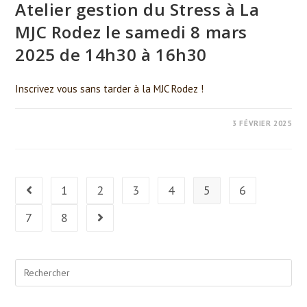
Atelier gestion du Stress à La
MJC Rodez le samedi 8 mars
2025 de 14h30 à 16h30
Inscrivez vous sans tarder à la MJC Rodez !
0 COMMENTAIRE
3 FÉVRIER 2025
1
2
3
4
5
6
Go to the previous page
7
8
Go to the next page
Search
for: