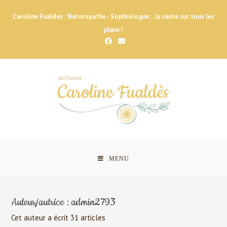
Skip
Caroline Fualdes : Naturopathe - Sophrologue... la santé sur tous les
to
plans !
content
MENU
Auteur/autrice :
admin2793
Cet auteur a écrit 31 articles