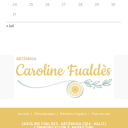
24
25
26
27
28
29
30
31
« Juil
Accueil
Témoignages
Mentions légales
Plan du site
CAROLINE FUALDES - ARTÉMISIA 2026 -
KALICI
COMMUNICATION & MARKETING