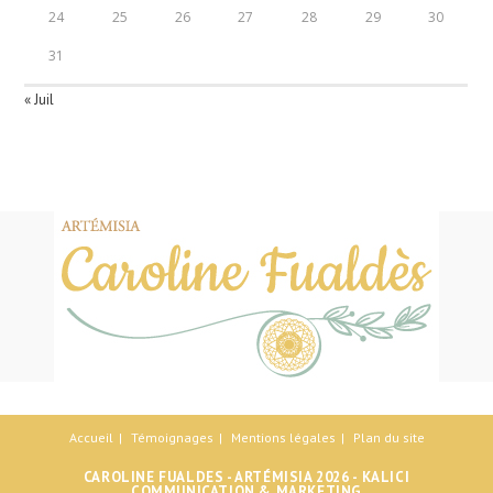
24
25
26
27
28
29
30
31
« Juil
Accueil
Témoignages
Mentions légales
Plan du site
CAROLINE FUALDES - ARTÉMISIA 2026 -
KALICI
COMMUNICATION & MARKETING