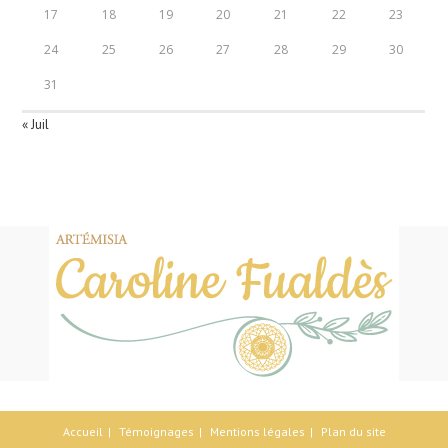
17
18
19
20
21
22
23
24
25
26
27
28
29
30
31
« Juil
Accueil
Témoignages
Mentions légales
Plan du site