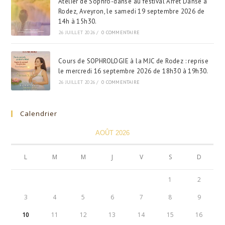
Atelier de Sophro-danse au festival Arrêt Danse à
Rodez, Aveyron, le samedi 19 septembre 2026 de
14h à 15h30.
26 JUILLET 2026
/
0 COMMENTAIRE
Cours de SOPHROLOGIE à la MJC de Rodez : reprise
le mercredi 16 septembre 2026 de 18h30 à 19h30.
26 JUILLET 2026
/
0 COMMENTAIRE
Calendrier
AOÛT 2026
L
M
M
J
V
S
D
1
2
3
4
5
6
7
8
9
10
11
12
13
14
15
16