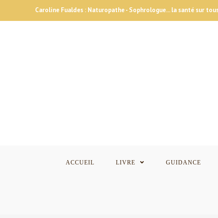
Skip
Caroline Fualdes : Naturopathe - Sophrologue... la santé sur tous
to
content
ACCUEIL
LIVRE
GUIDANCE