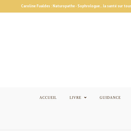
Skip
Caroline Fualdes : Naturopathe - Sophrologue... la santé sur tous
to
content
ACCUEIL
LIVRE
GUIDANCE