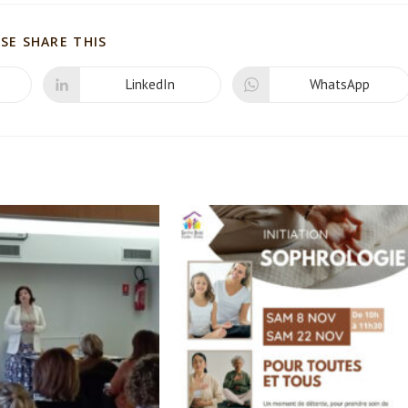
SHARE
SE SHARE THIS
THIS
CONTENT
LinkedIn
WhatsApp
Opens
Opens
in
in
a
a
new
new
window
window