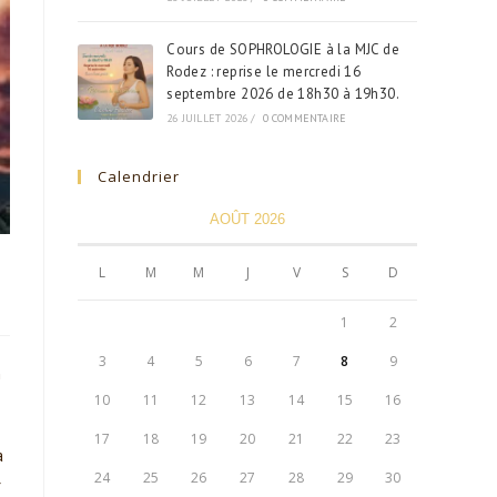
Cours de SOPHROLOGIE à la MJC de
Rodez : reprise le mercredi 16
septembre 2026 de 18h30 à 19h30.
26 JUILLET 2026
/
0 COMMENTAIRE
Calendrier
AOÛT 2026
L
M
M
J
V
S
D
1
2
3
4
5
6
7
8
9
n
10
11
12
13
14
15
16
17
18
19
20
21
22
23
a
24
25
26
27
28
29
30
r