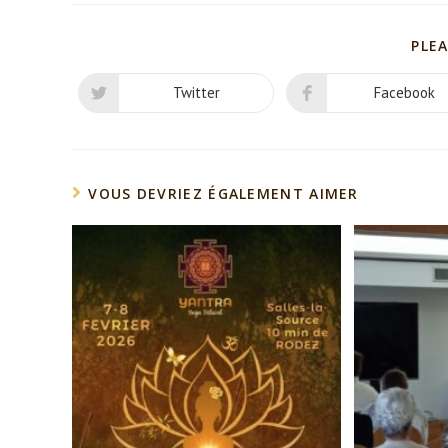
PLEA
Twitter
Facebook
Opens
Opens
in
in
a
a
new
new
window
window
VOUS DEVRIEZ ÉGALEMENT AIMER