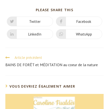
SHARE
PLEASE SHARE THIS
THIS
CONTENT
Twitter
Facebook
Opens
Opens
in
in
a
a
new
new
LinkedIn
WhatsApp
Opens
Opens
window
window
in
in
a
a
new
new
window
window
Article précédent
Read
more
BAINS DE FORÊT et MÉDITATION au coeur de la nature
articles
VOUS DEVRIEZ ÉGALEMENT AIMER